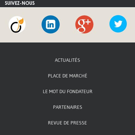
SUIVEZ-NOUS
Viadeo
LinkedIn
Google
Twi
+
ACTUALITÉS
PLACE DE MARCHÉ
LE MOT DU FONDATEUR
PARTENAIRES
REVUE DE PRESSE