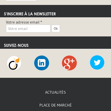
S'INSCRIRE À LA NEWSLETTER
Votre adresse email *
Ok
SUIVEZ-NOUS
Viadeo
LinkedIn
Google
Twi
+
ACTUALITÉS
PLACE DE MARCHÉ