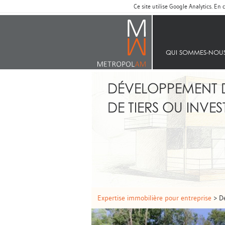
Ce site utilise Google Analytics. E
ACCUEIL
QUI SOMMES‑NOU
DÉVELOPPEMENT D
DE TIERS OU INVES
Expertise immobilière pour entreprise
> D